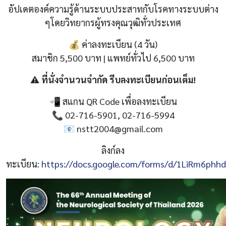
อัปเดตองค์ความรู้ด้านระบบประสาทกับโรคทางระบบต่าง
ๆโดยวิทยากรผู้ทรงคุณวุฒิทั่วประเทศ
💰 ค่าลงทะเบียน (4 วัน)
สมาชิก 5,500 บาท | แพทย์ทั่วไป 6,500 บาท
⚠️
ที่นั่งจำนวนจำกัด รีบลงทะเบียนก่อนเต็ม!
📲 สแกน QR Code เพื่อลงทะเบียน
📞 02-716-5901, 02-716-5994
📧
nstt2004@gmail.com
ลิงก์ลง
ทะเบียน:
https://docs.google.com/forms/d/1LiRm6ph