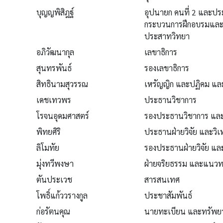
บุญญพิสิฎฐ์
อุปนายก คนที่ 2 และป
กระบวนการฝึกอบรมและ
ประสาทวิทยา
อภิวัฒนากุล
เลขาธิการ
สุนทรพันธ์
รองเลขาธิการ
สิทธินามสุวรรณ
เหรัญญิก และปฏิคม แล
เดชเทวพร
ประธานวิชาการ
โรจนอุดมศาสตร์
รองประธานวิชาการ และเค
พิทยศิริ
ประธานฝ่ายวิจัย และวิเ
ลิโมทัย
รองประธานฝ่ายวิจัย และเ
มุ่งทวีพงษา
ฝ่ายจริยธรรม และแนวทา
ตันประเวช
สารสนเทศ
โพธิ์แก้ววรางกูล
ประชาสัมพันธ์
ก่อรัตนคุณ
นายทะเบียน และทรัพย