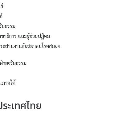
ธ์
์
ริยธรรม
าธิการ และผู้ช่วยปฏิคม
ประสานงานกับสมาคมโรคสมอง
ฝ่ายจริยธรรม
นภาคใต้
ประเทศไทย