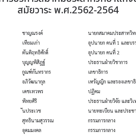
สมัยวาระ พ.ศ.2562-2564
ชาญณรงค์
นายกสมาคมประสาทวิ
เทียมเก่า
อุปนายก คนที่ 1 และบ
ตันติฤทธิศักดิ์
อุปนายก คนที่ 2
บุญญพิสิฎฐ์
ประธานฝ่ายวิชาการ
กูณฑ์กันทรากร
เลขาธิการ
อภิวัฒนากุล
เหรัญญิก และรองเลขาธิ
เดชเทวพร
ปฏิคม
พิทยศิริ
ประธานฝ่ายวิจัย และวิเ
ันประเวช
นายทะเบียน และประชาส
สุทธินามสุวรรณ
กรรมการกลาง
อุดมมงคล
กรรมการกลาง