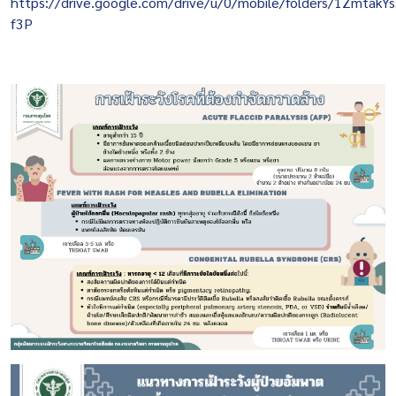
https://drive.google.com/drive/u/0/mobile/folders/1Zmta
f3P